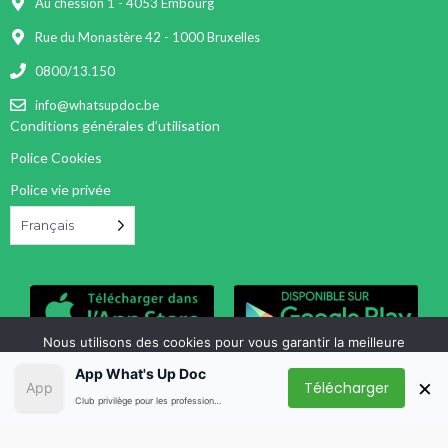
Au chession 1 - 4053 Embourg
Rue du Monastère 42 - 1000 Bruxelles
0800/13.150
info@whatsupdoc.be
Conditions générales d’utilisation
Police Cookies
Police vie privée
Français
Nous utilisons des cookies pour vous garantir la meilleure
expérience sur notre site web.
App What's Up Doc
×
Télécharger
OK
Non
COOKIES POLICY
Club privilège pour les professionnels de la santé